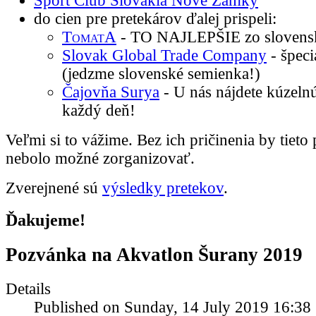
Sport Club Slovakia Nové Zámky
do cien pre pretekárov ďalej prispeli:
TomatA
- TO NAJLEPŠIE zo slovensk
Slovak Global Trade Company
- špeci
(jedzme slovenské semienka!)
Čajovňa Surya
- U nás nájdete kúzeln
každý deň!
Veľmi si to vážime. Bez ich pričinenia by tieto
nebolo možné zorganizovať.
Zverejnené sú
výsledky pretekov
.
Ďakujeme!
Pozvánka na Akvatlon Šurany 2019
Details
Published on Sunday, 14 July 2019 16:38