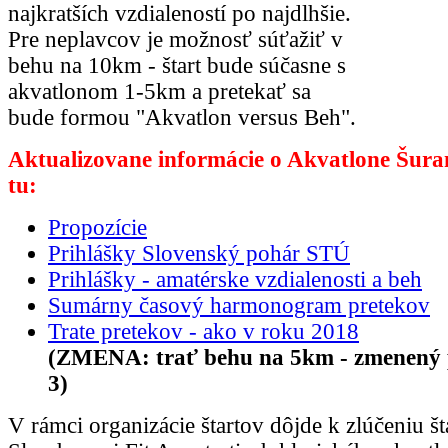
najkratších vzdialeností po najdlhšie.
Pre neplavcov je možnosť súťažiť v
behu na 10km - štart bude súčasne s
akvatlonom 1-5km a pretekať sa
bude formou "Akvatlon versus Beh".
Aktualizovane informácie o Akvatlone Šura
tu:
Propozície
Prihlášky Slovenský pohár STÚ
Prihlášky - amatérske vzdialenosti a beh
Sumárny časový harmonogram pretekov
Trate pretekov - ako v roku 2018
(ZMENA: trať behu na 5km - zmenený p
3)
V rámci organizácie štartov dôjde k zlúčeniu št