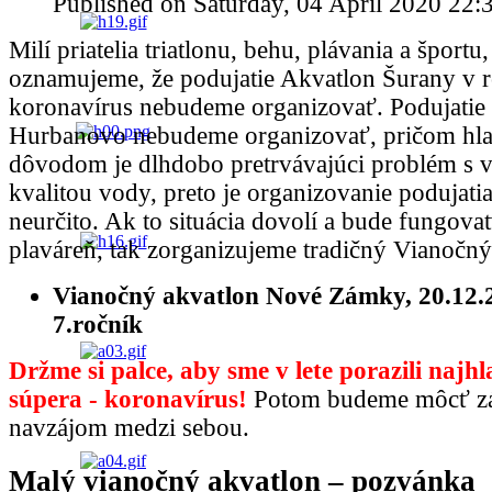
Published on Saturday, 04 April 2020 22:
Milí priatelia triatlonu, behu, plávania a športu
oznamujeme, že podujatie Akvatlon Šurany v 
koronavírus nebudeme organizovať. Podujatie 
Hurbanovo nebudeme organizovať, pričom h
dôvodom je dlhdobo pretrvávajúci problém s v
kvalitou vody, preto je organizovanie podujati
neurčito. Ak to situácia dovolí a bude fungovať
plaváreň, tak zorganizujeme tradičný Vianočný
Vianočný akvatlon Nové Zámky, 20.12.
7.ročník
Držme si palce, aby sme v lete porazili najh
súpera - koronavírus!
Potom budeme môcť záp
navzájom medzi sebou.
Malý vianočný akvatlon – pozvánka