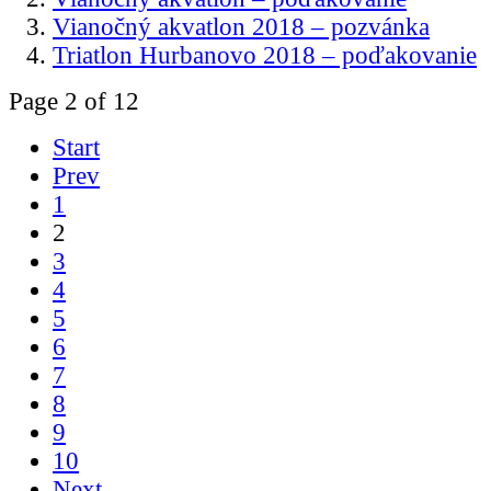
Vianočný akvatlon 2018 – pozvánka
Triatlon Hurbanovo 2018 – poďakovanie
Page 2 of 12
Start
Prev
1
2
3
4
5
6
7
8
9
10
Next