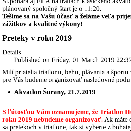
Sl.pohara aj Fit A na tratiach klasického akvat
plánovaný spoločný štart je o 11:20.
Tešíme sa na Vašu účasť a želáme veľa prí
zážitkov a kvalitné výkony!
Preteky v roku 2019
Details
Published on Friday, 01 March 2019 22:3
Milí priatelia triatlonu, behu, plávania a šport
pre Vás budeme organizovať nasledovné poduj
Akvatlon Šurany, 21.7.2019
S ľútosťou Vám oznamujeme, že Triatlon 
roku 2019 nebudeme organizovať.
Ak máte c
sa pretekoch v triatlone, tak si vyberte z bohat