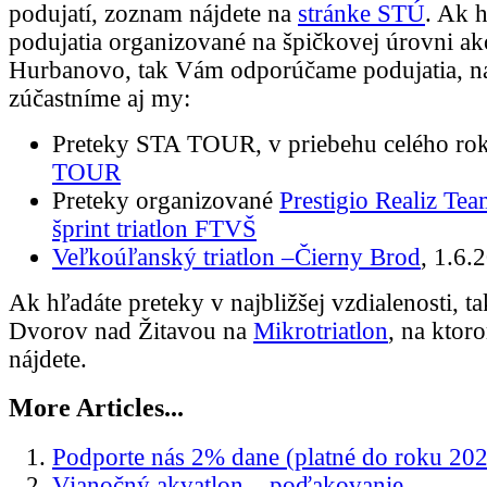
podujatí, zoznam nájdete na
stránke STÚ
. Ak 
podujatia organizované na špičkovej úrovni ako
Hurbanovo, tak Vám odporúčame podujatia, na
zúčastníme aj my:
Preteky STA TOUR, v priebehu celého rok
TOUR
Preteky organizované
Prestigio Realiz Te
šprint triatlon FTVŠ
Veľkoúľanský triatlon –Čierny Brod
, 1.6.
Ak hľadáte preteky v najbližšej vzdialenosti, ta
Dvorov nad Žitavou na
Mikrotriatlon
, na ktor
nájdete.
More Articles...
Podporte nás 2% dane (platné do roku 20
Vianočný akvatlon – poďakovanie