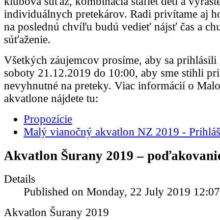
klubová súťaž, kombinácia štafiet detí a vyrast
individuálnych pretekárov. Radi privítame aj hos
na poslednú chvíľu budú vedieť nájsť čas a ch
súťaženie.
Všetkých záujemcov prosíme, aby sa prihlásili
soboty 21.12.2019 do 10:00, aby sme stihli pri
nevyhnutné na preteky. Viac informácií o Ma
akvatlone nájdete tu:
Propozície
Malý vianočný akvatlon NZ 2019 - Prihlá
Akvatlon Šurany 2019 – poďakovani
Details
Published on Monday, 22 July 2019 12:07
Akvatlon Šurany 2019