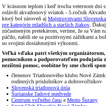
V krásnom teplom i keď trocha veternom dni 
oslávili akvatlonový sviatok - 5.ročník Akvatl
ktorý bol zároveň aj
Majstrovstvami Slovenska
pre kategórie mladších a starších žiakov
. Ďaku
zúčastneným pretekárom, veríme, že sa Vám n
páčilo, nabili ste sa pozitívnymi zážitkami a bol
so svojimi dosiahnutými výkonmi.
Veľká vďaka patrí všetkým organizátorom,
pomocníkom a podporovateľom podujatia z
nezištnú pomoc, osobitne by sme chceli spo
členenov Triatlonového klubu Nové Zámky
rodinných príslušníkov a dobrovoľníkov
Slovenská triatlonová únia
Šurianske ľadové medvede
Centrum voľného času
a
Mesto Šurany