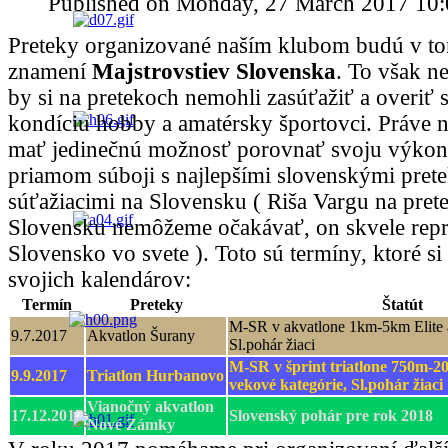
Published on Monday, 27 March 2017 10:
Preteky organizované naším klubom budú v to
znamení
Majstrovstiev Slovenska
. To však n
by si na pretekoch nemohli zasúťažiť a overiť 
kondíciu hobby a amatérsky športovci. Práve 
mať jedinečnú možnosť porovnať svoju výkon
priamom súboji s najlepšími slovenskými pret
súťažiacimi na Slovensku ( Riša Vargu na pret
Slovensku nemôžeme očakávať, on skvele repr
Slovensko vo svete ). Toto sú termíny, ktoré si
svojich kalendárov:
Termín
Preteky
Štatút
M-SR v akvatlone 1km-5km Elite a
9.7.2017
Akvatlon Šurany
Sl.pohár žiaci
M-SR v šprint triatlone 750m-2
9.9.2017
Triatlon Hurbanovo
vekové kategórie, Sl.pohár žiaci
Vianočný akvatlon
17.12.2017
Slovenský pohár pre rok 2018
Nové Zámky