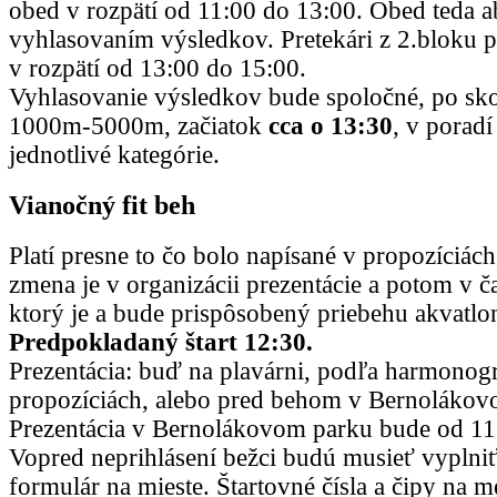
obed v rozpätí od 11:00 do 13:00. Obed teda a
vyhlasovaním výsledkov. Pretekári z 2.bloku 
v rozpätí od 13:00 do 15:00.
Vyhlasovanie výsledkov bude spoločné, po skon
1000m-5000m, začiatok
cca o 13:30
, v poradí
jednotlivé kategórie.
Vianočný fit beh
Platí presne to čo bolo napísané v propozíciách
zmena je v organizácii prezentácie a potom v ča
ktorý je a bude prispôsobený priebehu akvatlo
Predpokladaný štart 12:30.
Prezentácia: buď na plavárni, podľa harmono
propozíciách, alebo pred behom v Bernolákov
Prezentácia v Bernolákovom parku bude od 11
Vopred neprihlásení bežci budú musieť vyplniť
formulár na mieste. Štartovné čísla a čipy na m