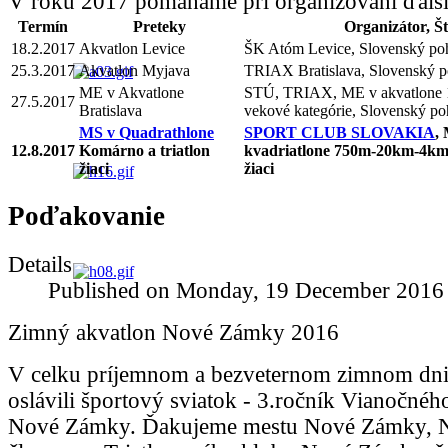
V roku 2017 pomáhame pri organizovaní ďalší
Termín
Preteky
Organizátor, Št
18.2.2017
Akvatlon Levice
ŠK Atóm Levice, Slovenský po
25.3.2017
Akvatlon Myjava
TRIAX Bratislava, Slovenský p
ME v Akvatlone
STÚ, TRIAX, ME v akvatlone 
27.5.2017
Bratislava
vekové kategórie, Slovenský po
MS v Quadrathlone
SPORT CLUB SLOVAKIA
,
12.8.2017
Komárno a triatlon
kvadriatlone 750m-20km-4km
žiaci
žiaci
Poďakovanie
Details
Published on Monday, 19 December 2016
Zimný akvatlon Nové Zámky 2016
V celku príjemnom a bezveternom zimnom dni
oslávili športový sviatok - 3.ročník Vianočnéh
Nové Zámky. Ďakujeme mestu Nové Zámky, N