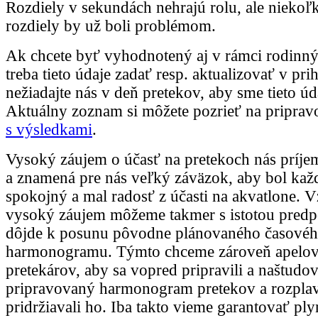
Rozdiely v sekundách nehrajú rolu, ale nieko
rozdiely by už boli problémom.
Ak chcete byť vyhodnotený aj v rámci rodinný
treba tieto údaje zadať resp. aktualizovať v pri
nežiadajte nás v deň pretekov, aby sme tieto úd
Aktuálny zoznam si môžete pozrieť na pripra
s výsledkami
.
Vysoký záujem o účasť na pretekoch nás príje
a znamená pre nás veľký záväzok, aby bol kaž
spokojný a mal radosť z účasti na akvatlone.
vysoký záujem môžeme takmer s istotou predp
dôjde k posunu pôvodne plánovaného časové
harmonogramu. Týmto chceme zároveň apelov
pretekárov, aby sa vopred pripravili a naštudova
pripravovaný harmonogram pretekov a rozplav
pridržiavali ho. Iba takto vieme garantovať ply