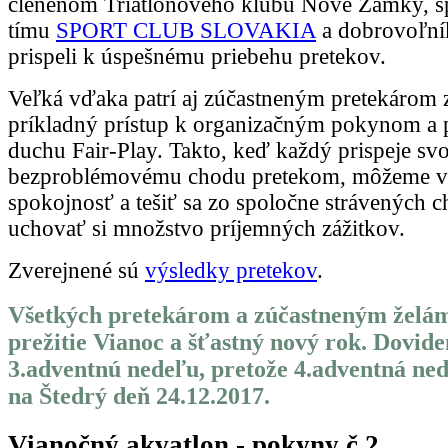
členenom Triatlonového klubu Nové Zámky, 
tímu
SPORT CLUB SLOVAKIA
a dobrovoľní
prispeli k úspešnému priebehu pretekov.
Veľká vďaka patrí aj zúčastneným pretekárom 
príkladný prístup k organizačným pokynom a 
duchu Fair-Play. Takto, keď každý prispeje sv
bezproblémovému chodu pretekom, môžeme vše
spokojnosť a tešiť sa zo spoločne strávených c
uchovať si množstvo príjemných zážitkov.
Zverejnené sú
výsledky pretekov
.
Všetkých pretekárom a zúčastneným želá
prežitie Vianoc a šťastný nový rok. Dovide
3.adventnú nedeľu, pretože 4.adventná ne
na Štedrý deň 24.12.2017.
Vianočný akvatlon - pokyny č.2