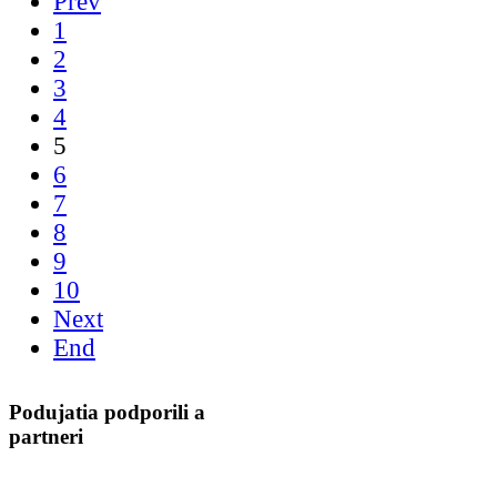
Prev
1
2
3
4
5
6
7
8
9
10
Next
End
Podujatia podporili a
partneri