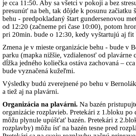
je cca 11:50. Aby sa všetci v pokoji a bez stresu
presunúť na beh, tak dôjde k posunu začiatku 
behu - predpokladaný štart gundersenovou me
od 12:20 (začneme pri čase 10:00), potom hro
pri 20min. bude o 12:30, kedy vyštartujú aj fit 
Zmena je v mieste organizácie behu - bude v
parku (mapka nižšie, vzdialenosť od plavárne 
dĺžka jedného koliečka ostáva zachovaná – cc
bude vyznačená kužeľmi.
Výsledky budú zverejnené po behu v Bernolá
a tiež aj na plavárni.
Organizácia na plavárni.
Na bazén pristupujt
organizácie rozplavieb. Pretekári z 1.bloku po
môžu plynule upúšťať bazén. Pretekári z 2.bl
rozplavby) môžu ísť na bazén tesne pred rozpl
Pretekári sa na svoju rozplavbu začnú priprav