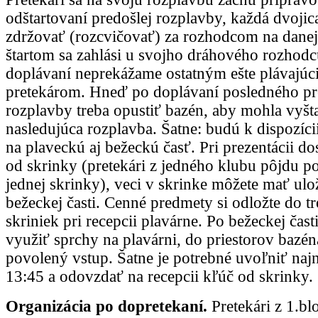
odštartovaní predošlej rozplavby, každá dvojic
zdržovať (rozcvičovať) za rozhodcom na danej
štartom sa zahlási u svojho dráhového rozhodc
doplávaní neprekážame ostatným ešte plávajúc
pretekárom. Hneď po doplávaní posledného pr
rozplavby treba opustiť bazén, aby mohla vyšt
nasledujúca rozplavba. Šatne: budú k dispozícii
na plaveckú aj bežeckú časť. Pri prezentácii do
od skrinky (pretekári z jedného klubu pôjdu p
jednej skrinky), veci v skrinke môžete mať ulo
bežeckej časti. Cenné predmety si odložte do t
skriniek pri recepcii plavárne. Po bežeckej čas
využiť sprchy na plavárni, do priestorov bazé
povolený vstup. Šatne je potrebné uvoľniť naj
13:45 a odovzdať na recepcii kľúč od skrinky.
Organizácia po dopretekaní.
Pretekári z 1.b