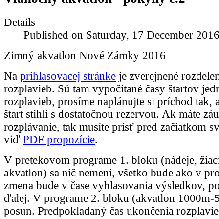
Details
Published on Saturday, 17 December 2016
Zimný akvatlon Nové Zámky 2016
Na
prihlasovacej stránke
je zverejnené rozdele
rozplavieb. Sú tam vypočítané časy štartov jed
rozplavieb, prosíme naplánujte si príchod tak, 
štart stihli s dostatočnou rezervou. Ak máte zá
rozplávanie, tak musíte prísť pred začiatkom s
viď
PDF propozície
.
V pretekovom programe 1. bloku (nádeje, žiaci
akvatlon) sa nič nemení, všetko bude ako v pr
zmena bude v čase vyhlasovania výsledkov, po
ďalej. V programe 2. bloku (akvatlon 1000m
posun. Predpokladaný čas ukončenia rozplavi