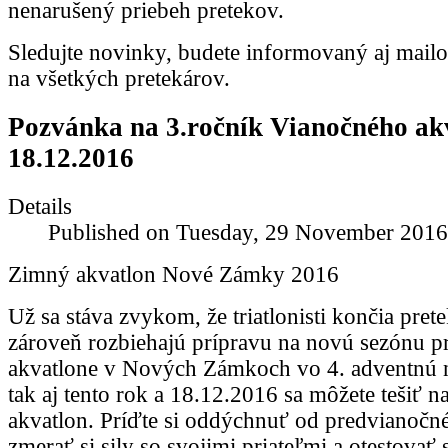
nenarušený priebeh pretekov.
Sledujte novinky, budete informovaný aj mail
na všetkých pretekárov.
Pozvánka na 3.ročník Vianočného ak
18.12.2016
Details
Published on Tuesday, 29 November 2016
Zimný akvatlon Nové Zámky 2016
Už sa stáva zvykom, že triatlonisti končia pret
zároveň rozbiehajú prípravu na novú sezónu p
akvatlone v Nových Zámkoch vo 4. adventnú n
tak aj tento rok a 18.12.2016 sa môžete tešiť 
akvatlon. Príďte si oddýchnuť od predvianočn
zmerať si sily so svojimi priateľmi a otestovať